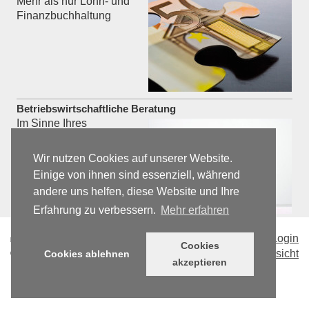
Mehr als nur Lohn- und
Finanzbuchhaltung
Betriebswirtschaftliche Beratung
Im Sinne Ihres
Unternehmenserfolges
beraten wir Sie
Wir nutzen Cookies auf unserer Website.
fachkundig in allen
Einige von ihnen sind essenziell, während
Phasen von der
andere uns helfen, diese Website und Ihre
Gründung bis zur
Nachfolgeregelung.
Erfahrung zu verbessern.
Mehr erfahren
Druckversion
|
Sitemap
Login
Cookies
© Steuerkanzlei Ponkratz
Webansicht
Cookies ablehnen
akzeptieren